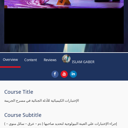
Overview
Content
Reviews
ISLAM GABER
Course Title
الإختبارات الكيميائية للأدلة الجنائية في مسرح الجريمة
Course Subtitle
( إجراء الإختبارات علي العينة البيولوجية لتحديد صاحبها ( دم – عرق – سائل منوي –