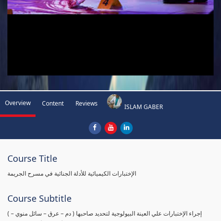
Overview
Content
Reviews
ISLAM GABER
Course Title
الإختبارات الكيميائية للأدلة الجنائية في مسرح الجريمة
Course Subtitle
( إجراء الإختبارات علي العينة البيولوجية لتحديد صاحبها ( دم – عرق – سائل منوي –