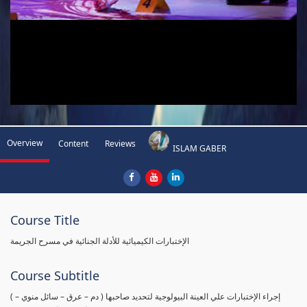
Overview
Content
Reviews
ISLAM GABER
Course Title
الإختبارات الكيميائية للأدلة الجنائية في مسرح الجريمة
Course Subtitle
( إجراء الإختبارات علي العينة البيولوجية لتحديد صاحبها ( دم – عرق – سائل منوي –