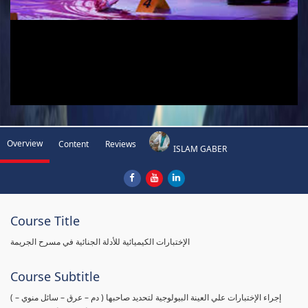
Overview
Content
Reviews
ISLAM GABER
Course Title
الإختبارات الكيميائية للأدلة الجنائية في مسرح الجريمة
Course Subtitle
( إجراء الإختبارات علي العينة البيولوجية لتحديد صاحبها ( دم – عرق – سائل منوي –