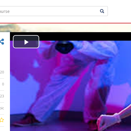
Play
Video
20
0
:23
bic