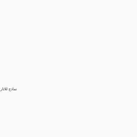
3- نماذج للا