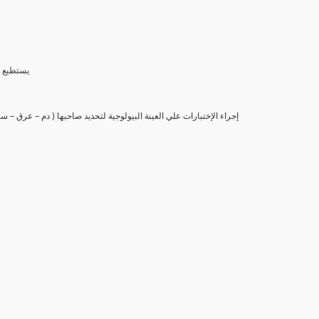
(6) يستط
(7) إجراء الإختبارات علي العينة البيولوجية لتحديد صاحبها ( دم – عرق –