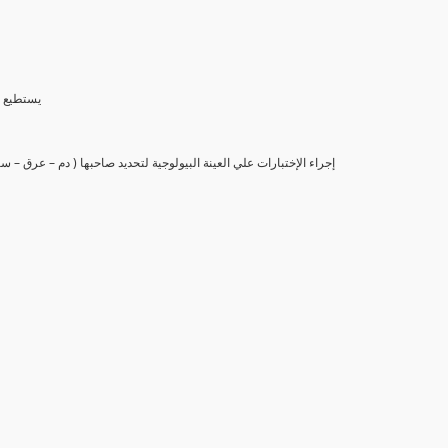
(6) يستط
(7) إجراء الإختبارات علي العينة البيولوجية لتحديد صاحبها ( دم – عرق –