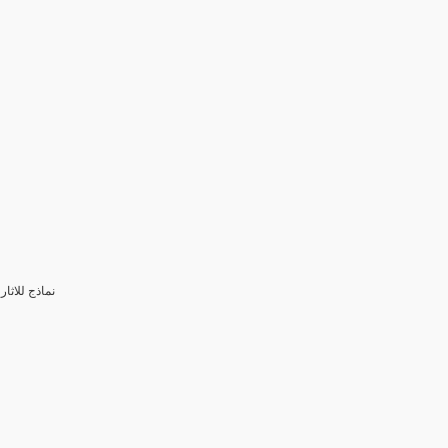
3- نماذج للا