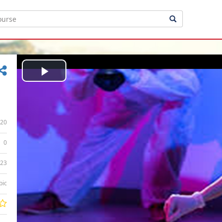
Play
Video
20
0
:23
bic