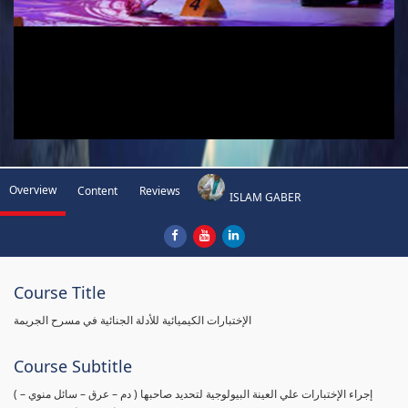
Overview
Content
Reviews
ISLAM GABER
Course Title
الإختبارات الكيميائية للأدلة الجنائية في مسرح الجريمة
Course Subtitle
( إجراء الإختبارات علي العينة البيولوجية لتحديد صاحبها ( دم – عرق – سائل منوي –