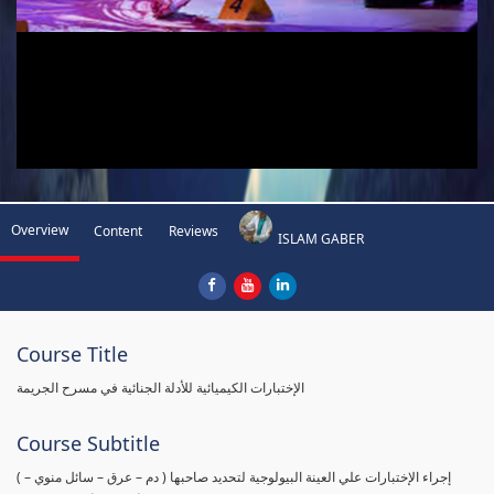
Overview
Content
Reviews
ISLAM GABER
Course Title
الإختبارات الكيميائية للأدلة الجنائية في مسرح الجريمة
Course Subtitle
( إجراء الإختبارات علي العينة البيولوجية لتحديد صاحبها ( دم – عرق – سائل منوي –