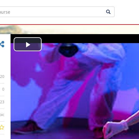
Play
Video
20
0
:23
bic