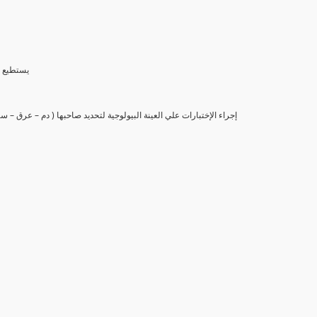
(6) يستط
(7) إجراء الإختبارات علي العينة البيولوجية لتحديد صاحبها ( دم – عرق –