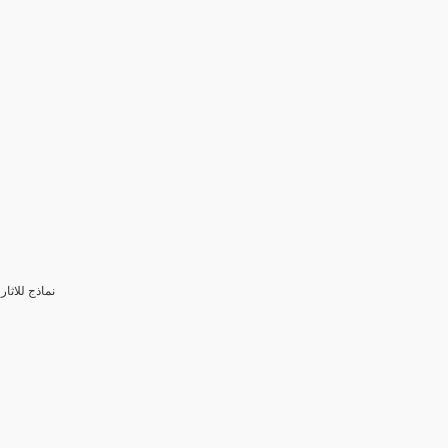
3- نماذج للا