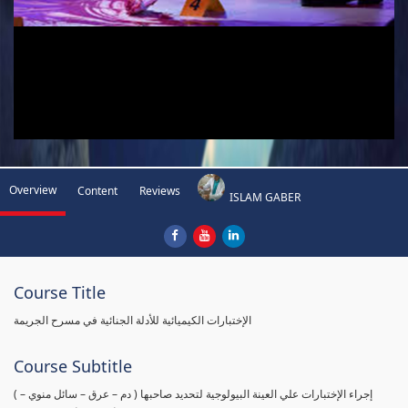
Overview
Content
Reviews
ISLAM GABER
Course Title
الإختبارات الكيميائية للأدلة الجنائية في مسرح الجريمة
Course Subtitle
( إجراء الإختبارات علي العينة البيولوجية لتحديد صاحبها ( دم – عرق – سائل منوي –