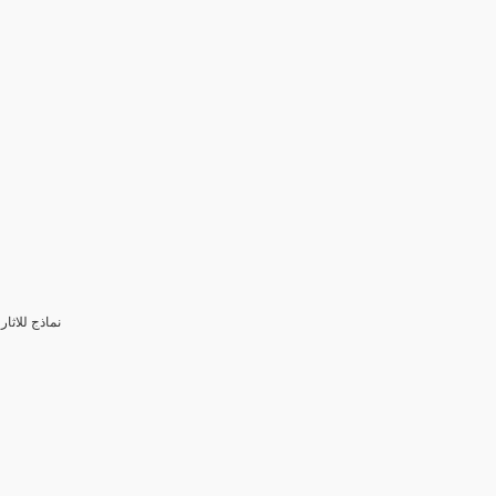
3- نماذج للا