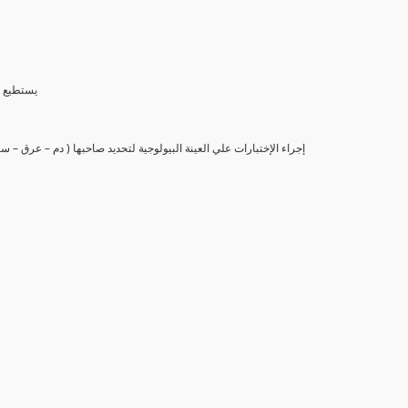
(6) يستط
(7) إجراء الإختبارات علي العينة البيولوجية لتحديد صاحبها ( دم – عرق –