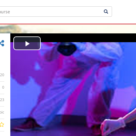
Play
Video
20
0
:23
bic