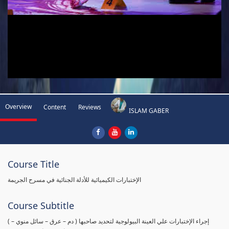
Overview
Content
Reviews
ISLAM GABER
Course Title
الإختبارات الكيميائية للأدلة الجنائية في مسرح الجريمة
Course Subtitle
( إجراء الإختبارات علي العينة البيولوجية لتحديد صاحبها ( دم – عرق – سائل منوي –