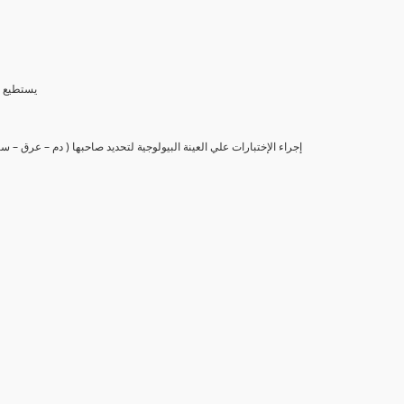
(6) يستط
(7) إجراء الإختبارات علي العينة البيولوجية لتحديد صاحبها ( دم – عرق –