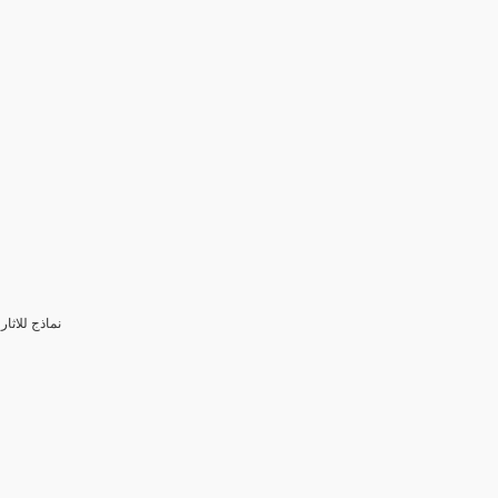
3- نماذج للا