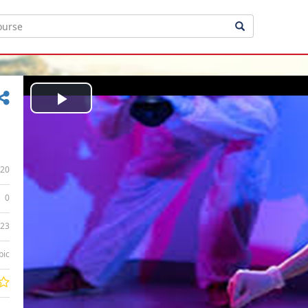
Play
Video
20
0
:23
bic