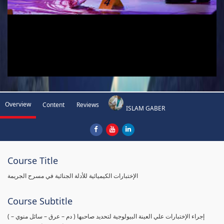
Overview
Content
Reviews
ISLAM GABER
Course Title
الإختبارات الكيميائية للأدلة الجنائية في مسرح الجريمة
Course Subtitle
( إجراء الإختبارات علي العينة البيولوجية لتحديد صاحبها ( دم – عرق – سائل منوي –