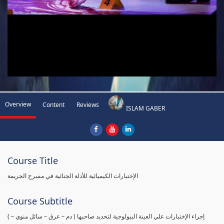
Overview
Content
Reviews
ISLAM GABER
Course Title
الإختبارات الكيميائية للأدلة الجنائية في مسرح الجريمة
Course Subtitle
( إجراء الإختبارات علي العينة البيولوجية لتحديد صاحبها ( دم – عرق – سائل منوي –