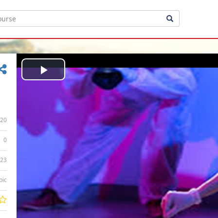
Play
Video
20
0
:23
bic