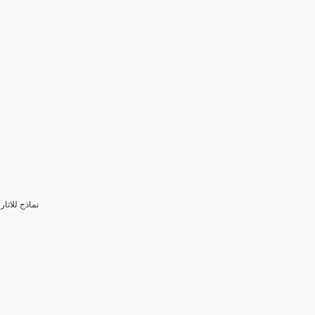
3- نماذج للا