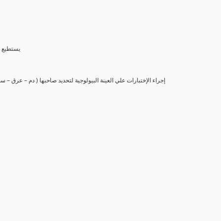
(6) يستط
(7) إجراء الإختبارات علي العينة البيولوجية لتحديد صاحبها ( دم – عرق –