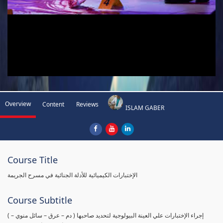
Overview
Content
Reviews
ISLAM GABER
Course Title
الإختبارات الكيميائية للأدلة الجنائية في مسرح الجريمة
Course Subtitle
( إجراء الإختبارات علي العينة البيولوجية لتحديد صاحبها ( دم – عرق – سائل منوي –