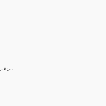
3- نماذج للا