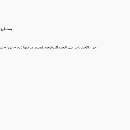
(6) يستط
(7) إجراء الإختبارات علي العينة البيولوجية لتحديد صاحبها ( دم – عرق –