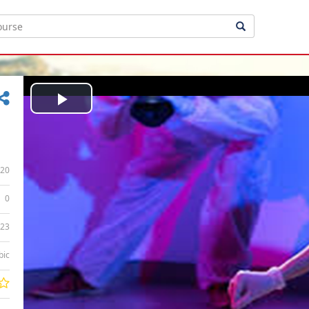
Play
Video
20
0
:23
bic