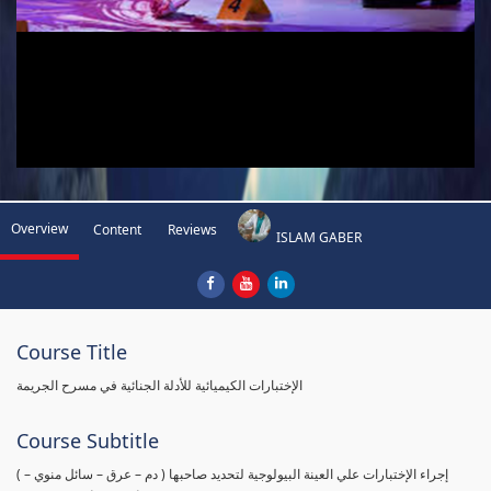
Overview
Content
Reviews
ISLAM GABER
Course Title
الإختبارات الكيميائية للأدلة الجنائية في مسرح الجريمة
Course Subtitle
( إجراء الإختبارات علي العينة البيولوجية لتحديد صاحبها ( دم – عرق – سائل منوي –