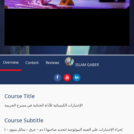
Overview
Content
Reviews
ISLAM GABER
Course Title
الإختبارات الكيميائية للأدلة الجنائية في مسرح الجريمة
Course Subtitle
( إجراء الإختبارات علي العينة البيولوجية لتحديد صاحبها ( دم – عرق – سائل منوي –