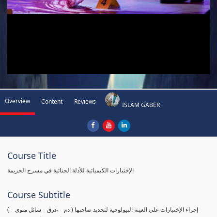
Overview
Content
Reviews
ISLAM GABER
Course Title
الإختبارات الكيميائية للأدلة الجنائية في مسرح الجريمة
Course Subtitle
( إجراء الإختبارات علي العينة البيولوجية لتحديد صاحبها ( دم – عرق – سائل منوي –