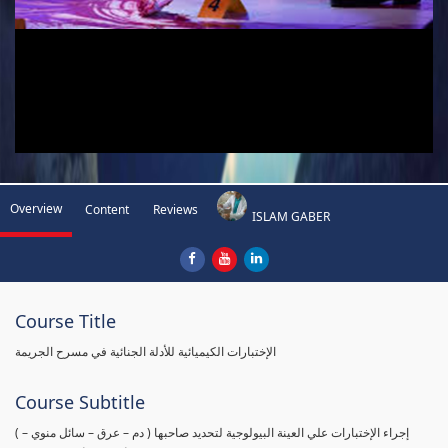
Overview
Content
Reviews
ISLAM GABER
Course Title
الإختبارات الكيميائية للأدلة الجنائية في مسرح الجريمة
Course Subtitle
( إجراء الإختبارات علي العينة البيولوجية لتحديد صاحبها ( دم – عرق – سائل منوي –