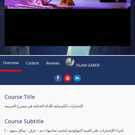
Overview
Content
Reviews
ISLAM GABER
Course Title
الإختبارات الكيميائية للأدلة الجنائية في مسرح الجريمة
Course Subtitle
( إجراء الإختبارات علي العينة البيولوجية لتحديد صاحبها ( دم – عرق – سائل منوي –