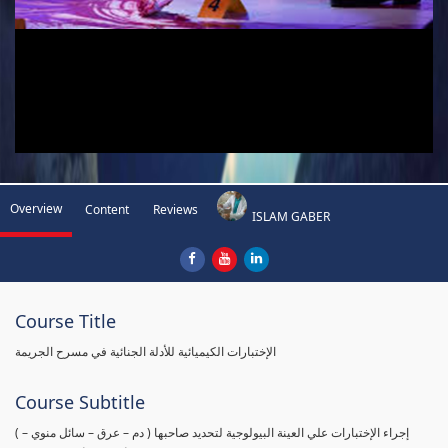
Overview
Content
Reviews
ISLAM GABER
Course Title
الإختبارات الكيميائية للأدلة الجنائية في مسرح الجريمة
Course Subtitle
( إجراء الإختبارات علي العينة البيولوجية لتحديد صاحبها ( دم – عرق – سائل منوي –