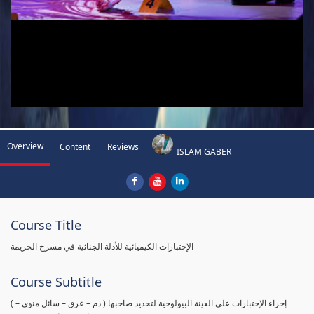
Overview
Content
Reviews
ISLAM GABER
Course Title
الإختبارات الكيميائية للأدلة الجنائية في مسرح الجريمة
Course Subtitle
( إجراء الإختبارات علي العينة البيولوجية لتحديد صاحبها ( دم – عرق – سائل منوي –