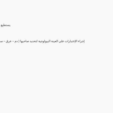
(6) يستط
(7) إجراء الإختبارات علي العينة البيولوجية لتحديد صاحبها ( دم – عرق –