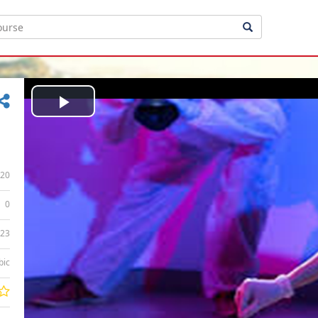
Play
Video
20
0
:23
bic