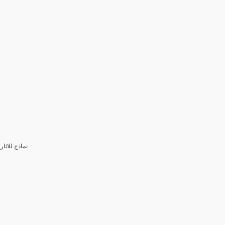
3- نماذج للا