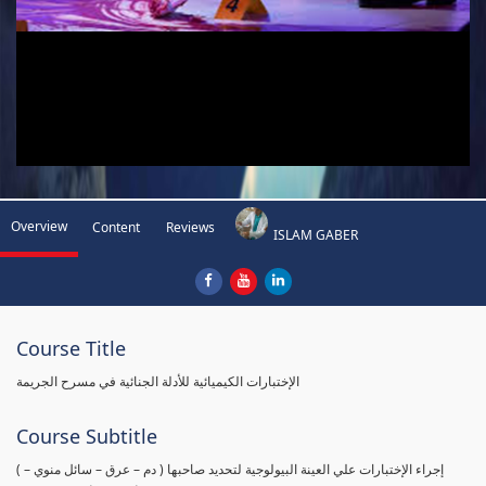
Overview
Content
Reviews
ISLAM GABER
Course Title
الإختبارات الكيميائية للأدلة الجنائية في مسرح الجريمة
Course Subtitle
( إجراء الإختبارات علي العينة البيولوجية لتحديد صاحبها ( دم – عرق – سائل منوي –