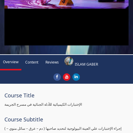
Overview
Content
Reviews
ISLAM GABER
Course Title
الإختبارات الكيميائية للأدلة الجنائية في مسرح الجريمة
Course Subtitle
( إجراء الإختبارات علي العينة البيولوجية لتحديد صاحبها ( دم – عرق – سائل منوي –