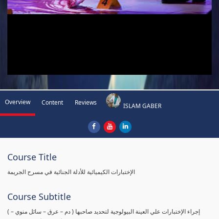
Overview
Content
Reviews
ISLAM GABER
Course Title
الإختبارات الكيميائية للأدلة الجنائية في مسرح الجريمة
Course Subtitle
( إجراء الإختبارات علي العينة البيولوجية لتحديد صاحبها ( دم – عرق – سائل منوي –