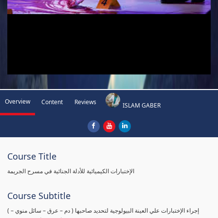
Overview
Content
Reviews
ISLAM GABER
Course Title
الإختبارات الكيميائية للأدلة الجنائية في مسرح الجريمة
Course Subtitle
( إجراء الإختبارات علي العينة البيولوجية لتحديد صاحبها ( دم – عرق – سائل منوي –