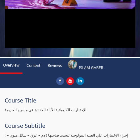
Overview
Content
Reviews
ISLAM GABER
Course Title
الإختبارات الكيميائية للأدلة الجنائية في مسرح الجريمة
Course Subtitle
( إجراء الإختبارات علي العينة البيولوجية لتحديد صاحبها ( دم – عرق – سائل منوي –