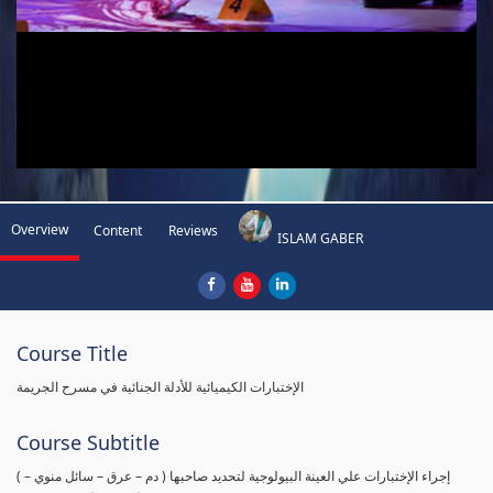
Overview
Content
Reviews
ISLAM GABER
Course Title
الإختبارات الكيميائية للأدلة الجنائية في مسرح الجريمة
Course Subtitle
( إجراء الإختبارات علي العينة البيولوجية لتحديد صاحبها ( دم – عرق – سائل منوي –