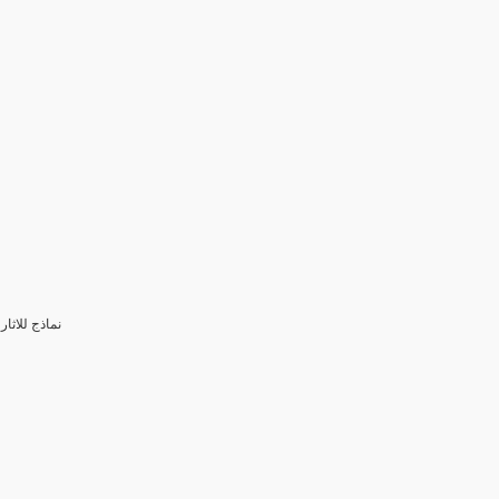
3- نماذج للا