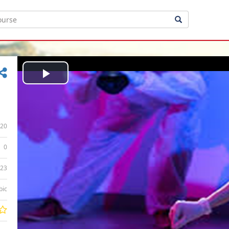
Play
Video
20
0
:23
bic