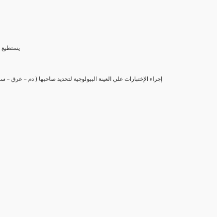
(6) يستط
(7) إجراء الإختبارات علي العينة البيولوجية لتحديد صاحبها ( دم – عرق –