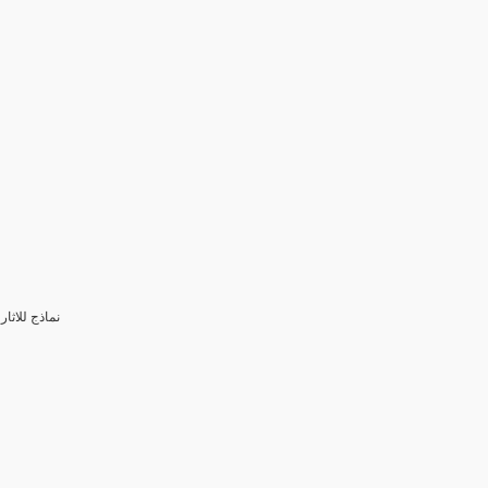
3- نماذج للا