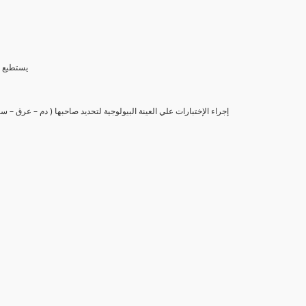
(6) يستط
(7) إجراء الإختبارات علي العينة البيولوجية لتحديد صاحبها ( دم – عرق –