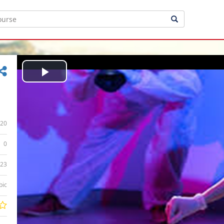
Play
Video
20
0
:23
bic