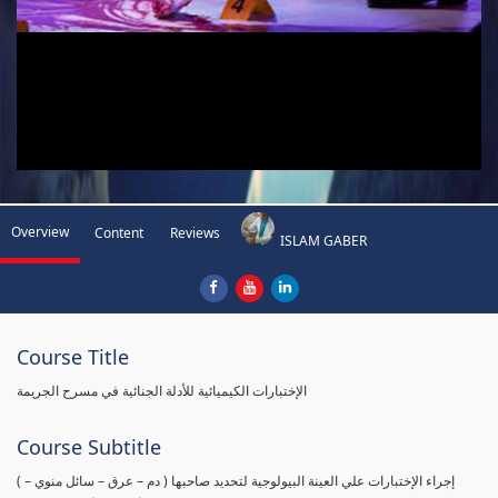
Overview
Content
Reviews
ISLAM GABER
Course Title
الإختبارات الكيميائية للأدلة الجنائية في مسرح الجريمة
Course Subtitle
( إجراء الإختبارات علي العينة البيولوجية لتحديد صاحبها ( دم – عرق – سائل منوي –