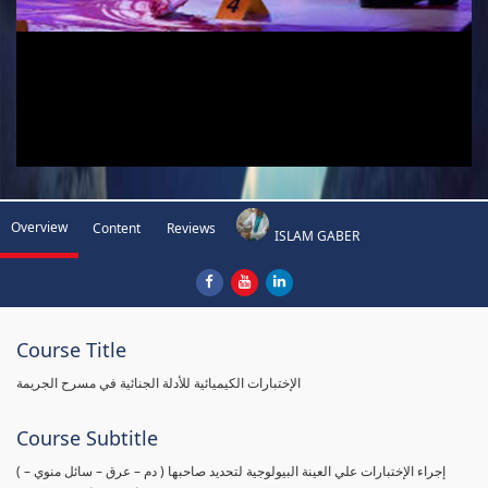
Overview
Content
Reviews
ISLAM GABER
Course Title
الإختبارات الكيميائية للأدلة الجنائية في مسرح الجريمة
Course Subtitle
( إجراء الإختبارات علي العينة البيولوجية لتحديد صاحبها ( دم – عرق – سائل منوي –