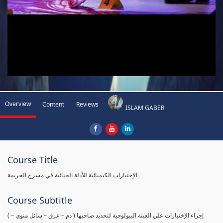
Overview
Content
Reviews
ISLAM GABER
Course Title
الإختبارات الكيميائية للأدلة الجنائية في مسرح الجريمة
Course Subtitle
( إجراء الإختبارات علي العينة البيولوجية لتحديد صاحبها ( دم – عرق – سائل منوي –