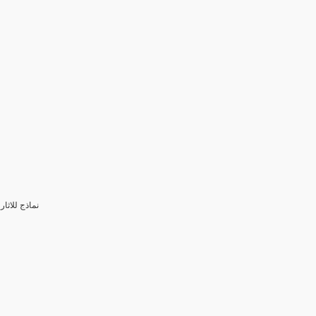
3- نماذج للا