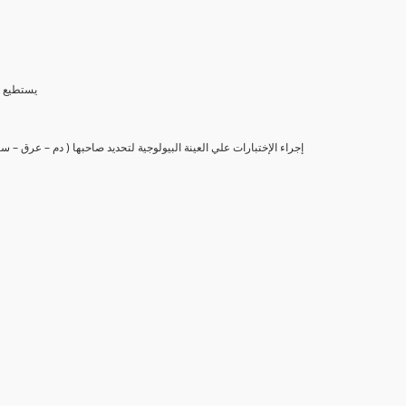
(6) يستط
(7) إجراء الإختبارات علي العينة البيولوجية لتحديد صاحبها ( دم – عرق –