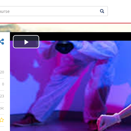
Play
Video
20
0
:23
bic