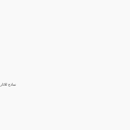
3- نماذج للا