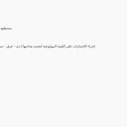
(6) يستط
(7) إجراء الإختبارات علي العينة البيولوجية لتحديد صاحبها ( دم – عرق –