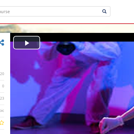
Play
Video
20
0
:23
bic