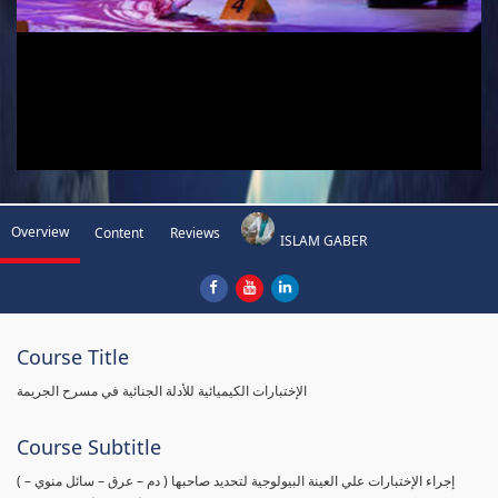
Overview
Content
Reviews
ISLAM GABER
Course Title
الإختبارات الكيميائية للأدلة الجنائية في مسرح الجريمة
Course Subtitle
( إجراء الإختبارات علي العينة البيولوجية لتحديد صاحبها ( دم – عرق – سائل منوي –