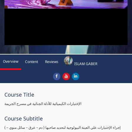
Overview
Content
Reviews
ISLAM GABER
Course Title
الإختبارات الكيميائية للأدلة الجنائية في مسرح الجريمة
Course Subtitle
( إجراء الإختبارات علي العينة البيولوجية لتحديد صاحبها ( دم – عرق – سائل منوي –