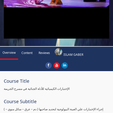
Overview
Content
Reviews
ISLAM GABER
Course Title
الإختبارات الكيميائية للأدلة الجنائية في مسرح الجريمة
Course Subtitle
( إجراء الإختبارات علي العينة البيولوجية لتحديد صاحبها ( دم – عرق – سائل منوي –