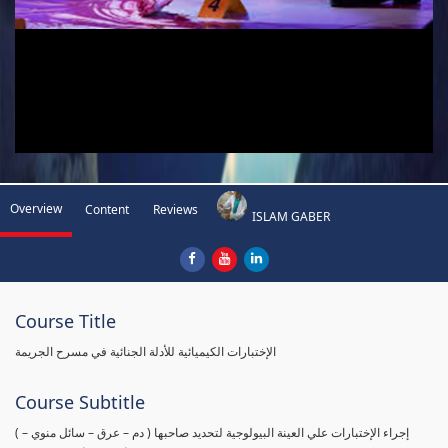
Overview
Content
Reviews
ISLAM GABER
Course Title
الإختبارات الكيميائية للأدلة الجنائية في مسرح الجريمة
Course Subtitle
( إجراء الإختبارات علي العينة البيولوجية لتحديد صاحبها ( دم – عرق – سائل منوي –