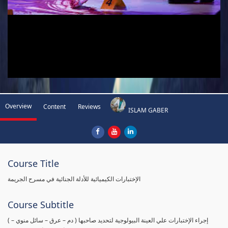
Overview
Content
Reviews
ISLAM GABER
Course Title
الإختبارات الكيميائية للأدلة الجنائية في مسرح الجريمة
Course Subtitle
( إجراء الإختبارات علي العينة البيولوجية لتحديد صاحبها ( دم – عرق – سائل منوي –