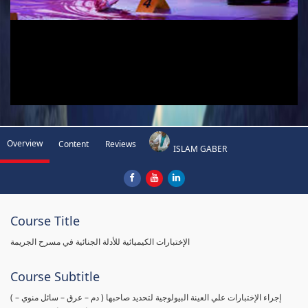
Overview
Content
Reviews
ISLAM GABER
Course Title
الإختبارات الكيميائية للأدلة الجنائية في مسرح الجريمة
Course Subtitle
( إجراء الإختبارات علي العينة البيولوجية لتحديد صاحبها ( دم – عرق – سائل منوي –