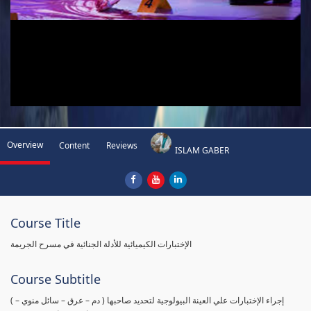
Overview
Content
Reviews
ISLAM GABER
Course Title
الإختبارات الكيميائية للأدلة الجنائية في مسرح الجريمة
Course Subtitle
( إجراء الإختبارات علي العينة البيولوجية لتحديد صاحبها ( دم – عرق – سائل منوي –