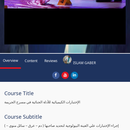
Overview
Content
Reviews
ISLAM GABER
Course Title
الإختبارات الكيميائية للأدلة الجنائية في مسرح الجريمة
Course Subtitle
( إجراء الإختبارات علي العينة البيولوجية لتحديد صاحبها ( دم – عرق – سائل منوي –