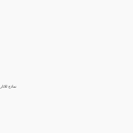
3- نماذج للا