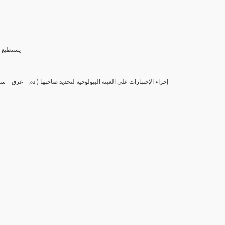
(6) يستط
(7) إجراء الإختبارات علي العينة البيولوجية لتحديد صاحبها ( دم – عرق –