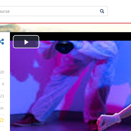
Play
Video
20
0
:23
bic