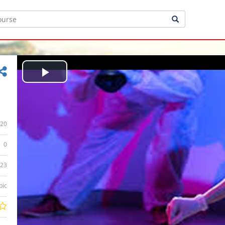
Play
Video
20
0
:23
bic