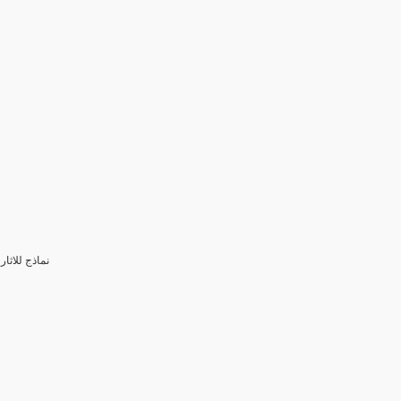
3- نماذج للا