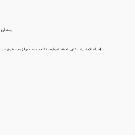
(6) يستط
(7) إجراء الإختبارات علي العينة البيولوجية لتحديد صاحبها ( دم – عرق –