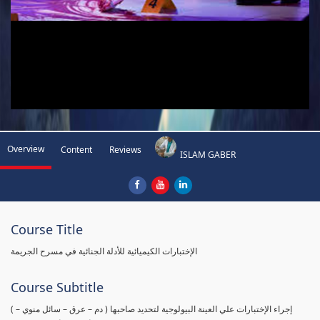
Overview
Content
Reviews
ISLAM GABER
Course Title
الإختبارات الكيميائية للأدلة الجنائية في مسرح الجريمة
Course Subtitle
( إجراء الإختبارات علي العينة البيولوجية لتحديد صاحبها ( دم – عرق – سائل منوي –